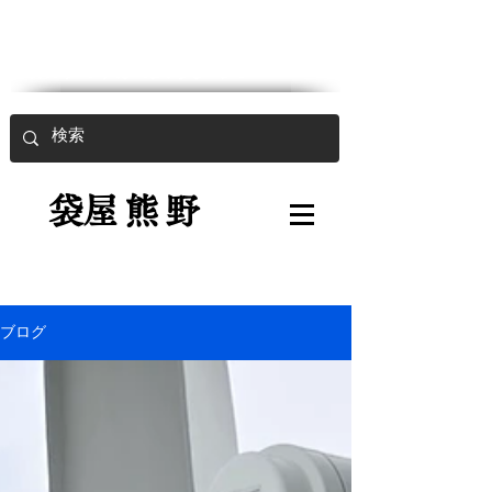
魚入用強力袋
​
袋屋熊野
ブログ