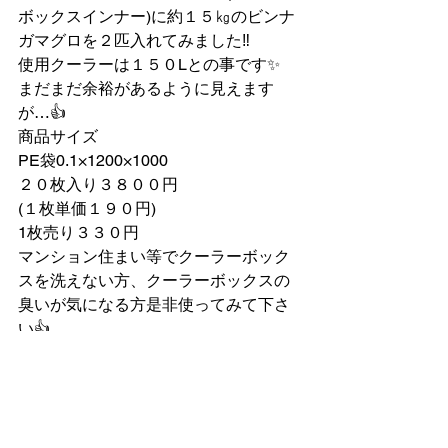
ボックスインナー)に約１５㎏のビンナ
ガマグロを２匹入れてみました‼️
使用クーラーは１５０Lとの事です✨
まだまだ余裕があるように見えます
が…👍️
商品サイズ
PE袋0.1×1200×1000
２０枚入り３８００円
(１枚単価１９０円)
1枚売り３３０円
マンション住まい等でクーラーボック
スを洗えない方、クーラーボックスの
臭いが気になる方是非使ってみて下さ
い👍
只今、予約受付中‼️