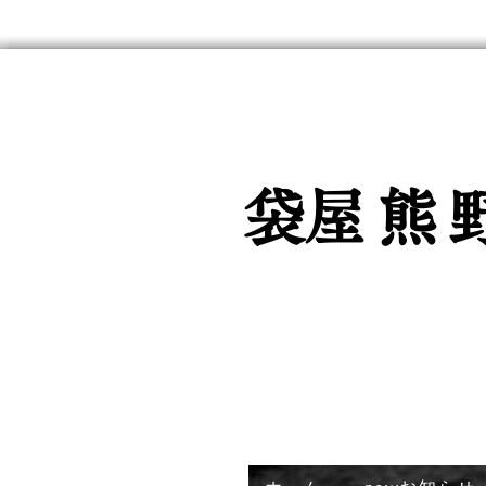
魚入用強
​
袋屋熊