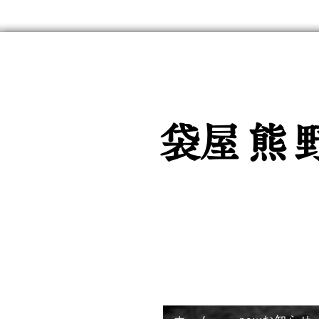
魚入用強
​
袋屋熊