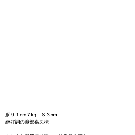
鰤９１cm７kg　８３cm
絶好調の渡部嘉久様