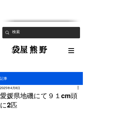
魚入用強力袋
​
袋屋熊野
記事
2025年4月8日
愛媛県地磯にて９１cm頭
に2匹