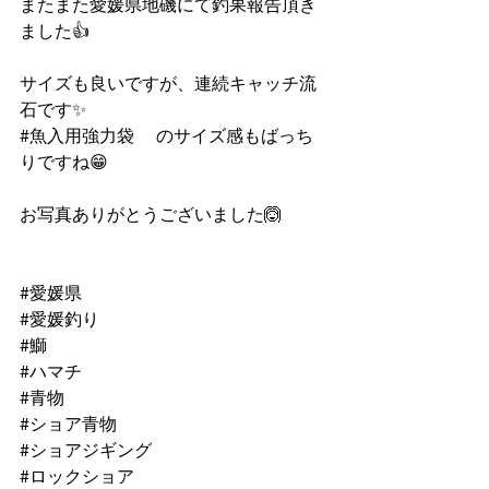
またまた愛媛県地磯にて釣果報告頂き
ました👍
サイズも良いですが、連続キャッチ流
石です✨
#魚入用強力袋
 　のサイズ感もばっち
りですね😁
お写真ありがとうございました🙆
#愛媛県
#愛媛釣り
#鰤
#ハマチ
#青物
#ショア青物
#ショアジギング
#ロックショア