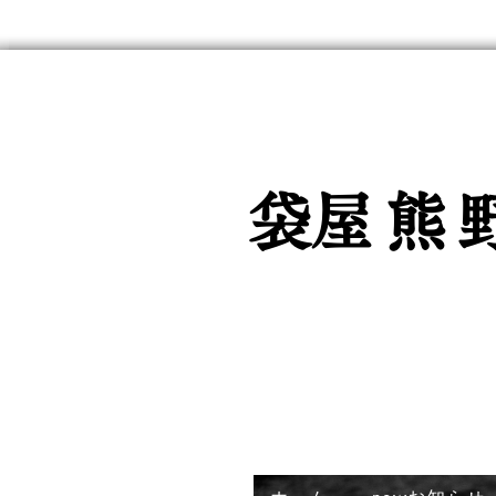
魚入用強
​
袋屋熊