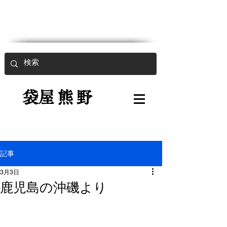
魚入用強力袋
​
袋屋熊野
記事
3月3日
鹿児島の沖磯より